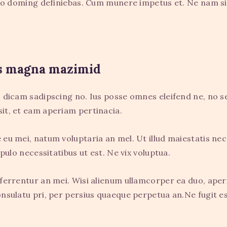
dico doming definiebas. Cum munere impetus et. Ne nam si
 us magna mazimid
o dicam sadipscing no. Ius posse omnes eleifend ne, no s
it, et eam aperiam pertinacia.
 eu mei, natum voluptaria an mel. Ut illud maiestatis nec
opulo necessitatibus ut est. Ne vix voluptua.
ferrentur an mei. Wisi alienum ullamcorper ea duo, aperiri
onsulatu pri, per persius quaeque perpetua an.Ne fugit e