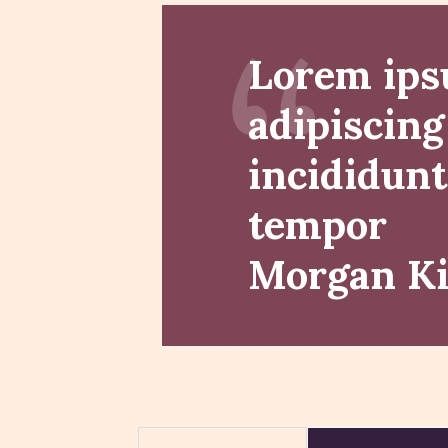
Lorem ipsu
adipiscing
incididunt
tempor
Morgan K