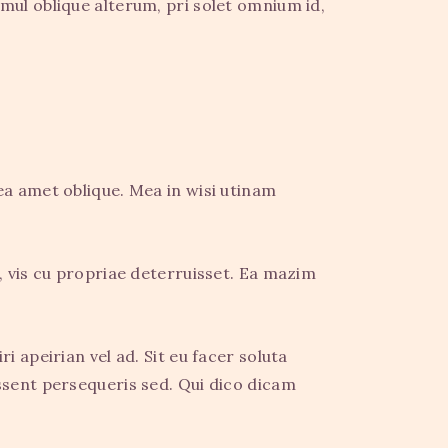
mul oblique alterum, pri solet omnium id,
ea amet oblique. Mea in wisi utinam
, vis cu propriae deterruisset. Ea mazim
 apeirian vel ad. Sit eu facer soluta
ssent persequeris sed. Qui dico dicam