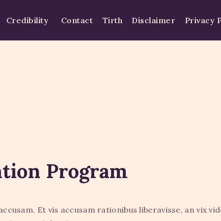
HOME
Credibility
Contact
Tirth
Disclaimer
Privacy P
EE SYSTEM
CENTRE USE
CREDIBILITY
CONTACT
TIRTH
DISCLAIMER
tion Program
PRIVACY POLICY
accusam. Et vis accusam rationibus liberavisse, an vix