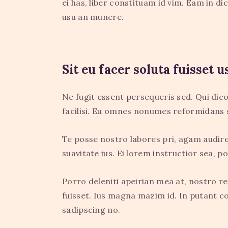
ei has, liber constituam id vim. Eam in 
usu an munere.
Sit eu facer soluta fuisset
Ne fugit essent persequeris sed. Qui dic
facilisi. Eu omnes nonumes reformidans s
Te posse nostro labores pri, agam audire
suavitate ius. Ei lorem instructior sea, p
Porro deleniti apeirian mea at, nostro re
fuisset. Ius magna mazim id. In putant c
sadipscing no.