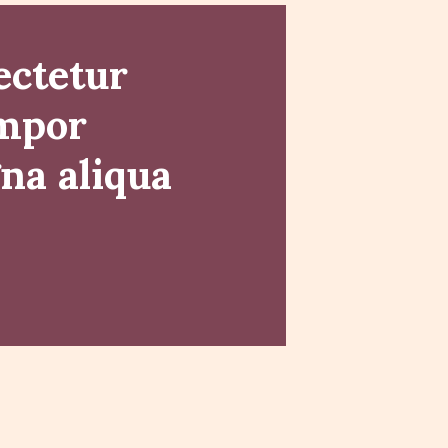
ectetur
empor
gna aliqua