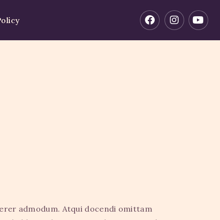
olicy
 viderer admodum. Atqui docendi omittam