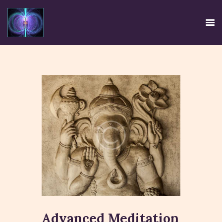
HOME
EE SYSTEM
CENTRE USE
CREDIBILITY
CONTACT
TIRTH
DISCLAIMER
PRIVACY POLICY
Advanced Meditation